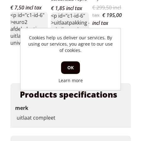
Euro2 50cc
ch
€ 7,50 incl tax
€ 299,50 incl
€ 2
€ 1,85 incl tax
<p id="c1-id-6"
tax
€ 195,00
tax
<p id="c1-id-6"
>euro2
>uitlaatpakking 4-
incl tax
inc
afdekplaatje
takt liggende en
<p 
uitlaat
staande cilinder repro</p>
>ui
Cookies help us deliver our services. By
universeel</p>
using our services, you agree to our use
sk
of cookies.
sk
ch
14
OK
Learn more
Products specifications
merk
uitlaat compleet