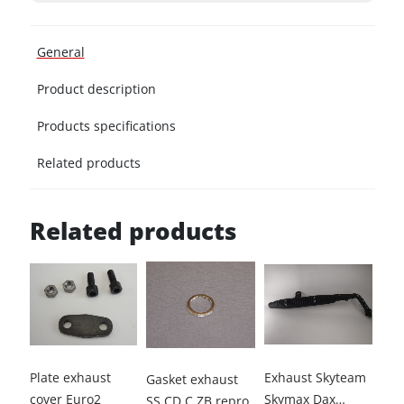
General
Product description
Products specifications
Related products
Related products
Plate exhaust
Exhaust Skyteam
Exh
Gasket exhaust
cover Euro2
Skymax Dax
Sky
SS,CD,C,ZB repro