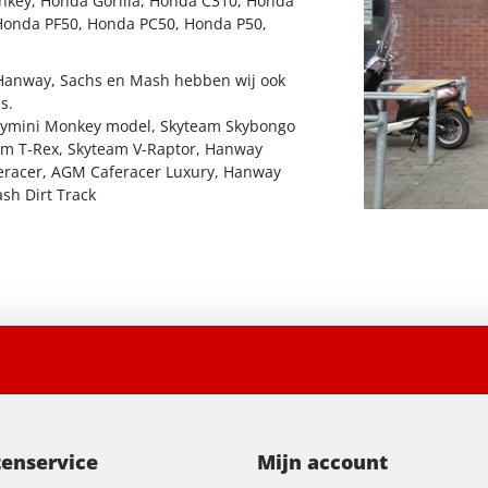
key, Honda Gorilla, Honda C310, Honda
Honda PF50, Honda PC50, Honda P50,
Hanway, Sachs en Mash hebben wij ook
s.
kymini Monkey model, Skyteam Skybongo
am T-Rex, Skyteam V-Raptor, Hanway
racer, AGM Caferacer Luxury, Hanway
sh Dirt Track
tenservice
Mijn account