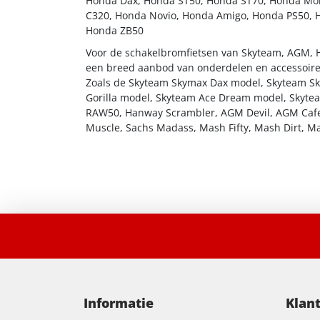
Honda Dax, Honda ST50, Honda ST70, Honda Mon
C320, Honda Novio, Honda Amigo, Honda PS50, 
Honda ZB50
Voor de schakelbromfietsen van Skyteam, AGM, 
een breed aanbod van onderdelen en accessoire
Zoals de Skyteam Skymax Dax model, Skyteam S
Gorilla model, Skyteam Ace Dream model, Skyte
RAW50, Hanway Scrambler, AGM Devil, AGM Cafe
Muscle, Sachs Madass, Mash Fifty, Mash Dirt, Ma
Informatie
Klan