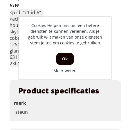
BTW
<p id="c1-id-6"
>achterlicht
houder
Cookies Helpen ons om een betere
skyteam ace
diensten te kunnen verlenen. Als je
gebruik wilt maken van onze diensten
cobra 50cc en
stem je toe om cookies te gebruiken
125cc
glanszwart
63112-
Ok
23h10</p>
Meer weten
Product specificaties
merk
steun