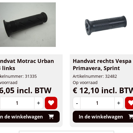
ndvat Motrac Urban
Handvat rechts Vespa
 links
Primavera, Sprint
ikelnummer: 31335
Artikelnummer: 32482
voorraad
Op voorraad
6,05 incl. BTW
€ 12,10 incl. BT
+
-
+
In de winkelwagen
In de winkelwagen