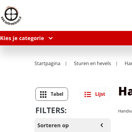
Kies je categorie
Startpagina
Sturen en hevels
Ha
H
Tabel
Lijst
FILTERS:
Handva
Sorteren op