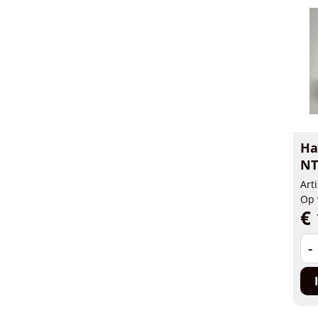
Ha
NT
Art
Op 
€ 
-