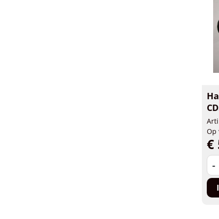
Ha
CD
Art
Op 
€ 
-