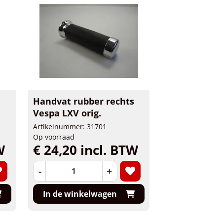
Handvat rubber rechts
Vespa LXV orig.
Artikelnummer: 31701
Op voorraad
W
€ 24,20 incl. BTW
-
+
In de winkelwagen