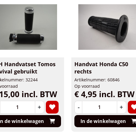
H Handvatset Tomos
Handvat Honda C50
vival gebruikt
rechts
ikelnummer: 32244
Artikelnummer: 60846
voorraad
Op voorraad
15,00 incl. BTW
€ 4,95 incl. BTW
+
-
+
In de winkelwagen
In de winkelwagen