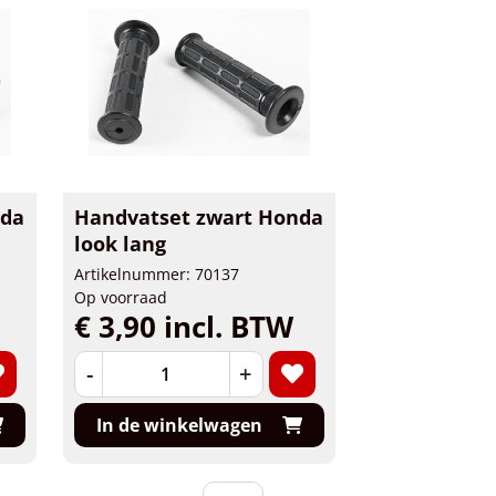
nda
Handvatset zwart Honda
look lang
Artikelnummer: 70137
Op voorraad
€ 3,90 incl. BTW
-
+
In de winkelwagen