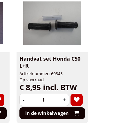
Handvat set Honda C50
L+R
Artikelnummer: 60845
Op voorraad
€ 8,95 incl. BTW
-
+
In de winkelwagen