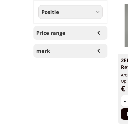
Price range
merk
2E
Re
Art
Op 
€ 
-