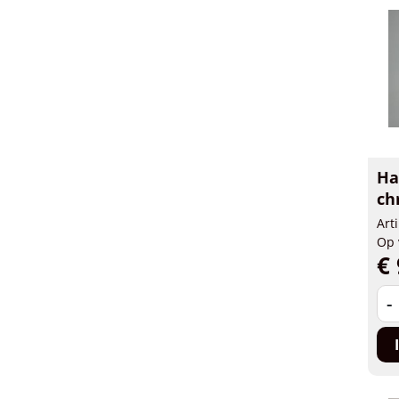
Ha
ch
Art
Op 
€ 
-