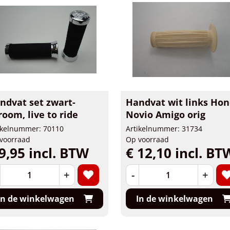
ndvat set zwart-
Handvat wit links Ho
room, live to ride
Novio Amigo orig
ikelnummer: 70110
Artikelnummer: 31734
voorraad
Op voorraad
9,95 incl. BTW
€ 12,10 incl. BT
+
-
+
In de winkelwagen
In de winkelwagen