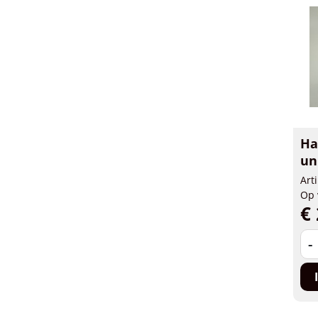
Ha
un
Art
Op 
€ 
-