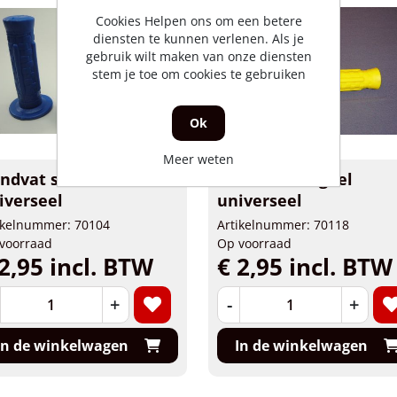
Cookies Helpen ons om een betere
diensten te kunnen verlenen. Als je
gebruik wilt maken van onze diensten
stem je toe om cookies te gebruiken
Ok
Meer weten
ndvat set blauw
Handvat set geel
iverseel
universeel
ikelnummer: 70104
Artikelnummer: 70118
voorraad
Op voorraad
2,95 incl. BTW
€ 2,95 incl. BTW
+
-
+
In de winkelwagen
In de winkelwagen