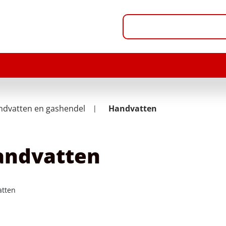
ndvatten en gashendel
Handvatten
andvatten
tten