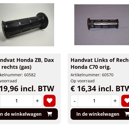
ndvat Honda ZB, Dax
Handvat Links of Rech
 rechts (gas)
Honda C70 orig.
ikelnummer: 60582
Artikelnummer: 60570
voorraad
Op voorraad
19,96 incl. BTW
€ 16,34 incl. BT
+
-
+
In de winkelwagen
In de winkelwagen