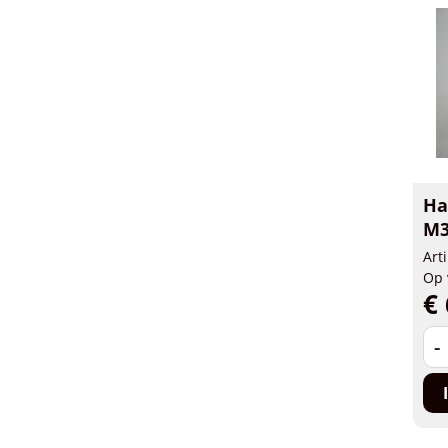
Ha
M3
Art
Op 
€ 
-