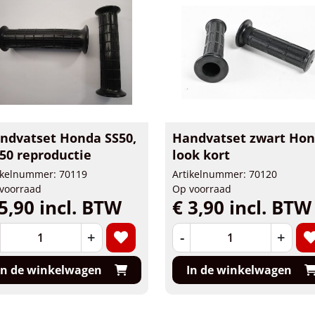
ndvatset Honda SS50,
Handvatset zwart Ho
50 reproductie
look kort
ikelnummer: 70119
Artikelnummer: 70120
voorraad
Op voorraad
5,90 incl. BTW
€ 3,90 incl. BTW
+
-
+
In de winkelwagen
In de winkelwagen