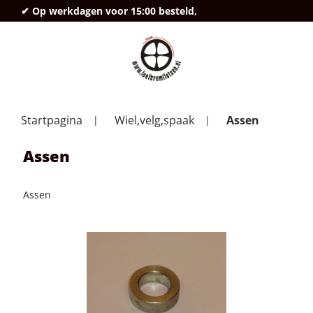
✔ Op werkdagen voor 15:00 besteld,
deze
Startpagina
Wiel,velg,spaak
Assen
Assen
Assen