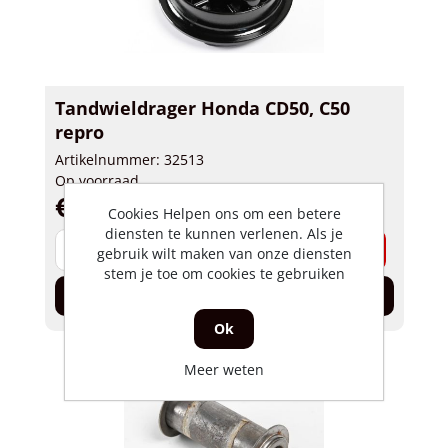
Tandwieldrager Honda CD50, C50
repro
Artikelnummer: 32513
Op voorraad
€ 39,95 incl. BTW
Cookies Helpen ons om een betere
diensten te kunnen verlenen. Als je
-
+
gebruik wilt maken van onze diensten
stem je toe om cookies te gebruiken
In de winkelwagen
Ok
Meer weten