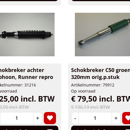
hokbreker achter
Schokbreker C50 groe
phoon, Runner repro
320mm orig.p.stuk
ikelnummer: 31216
Artikelnummer: 79912
voorraad
Op voorraad
25,00 incl. BTW
€ 79,50 incl. BT
9,95 incl. BTW
€ 136,13 incl. BTW
+
-
+