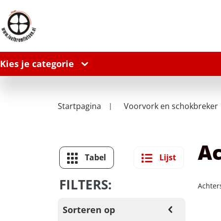
Kies je categorie
Startpagina
Voorvork en schokbreker
Ac
Tabel
Lijst
FILTERS:
Achter
Sorteren op