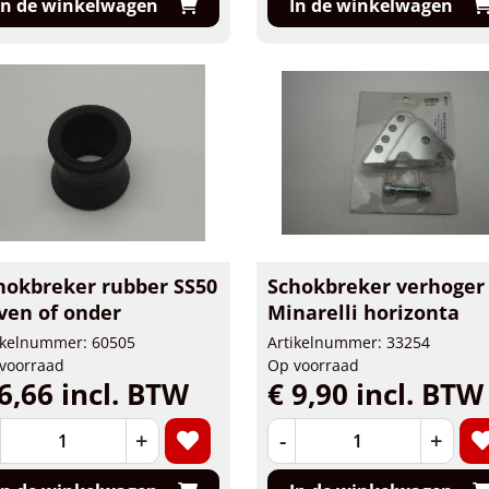
In de winkelwagen
In de winkelwagen
hokbreker rubber SS50
Schokbreker verhoger
ven of onder
Minarelli horizonta
ikelnummer: 60505
Artikelnummer: 33254
voorraad
Op voorraad
6,66 incl. BTW
€ 9,90 incl. BTW
+
-
+