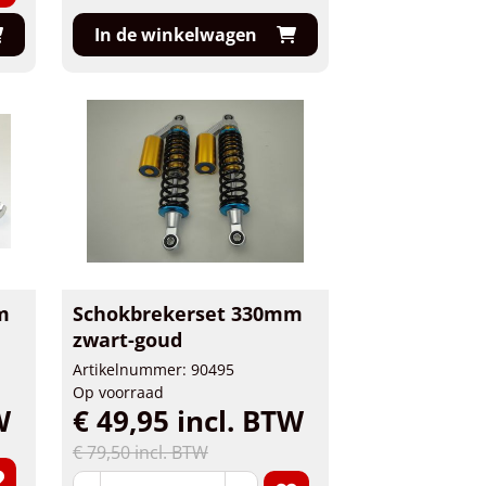
In de winkelwagen
m
Schokbrekerset 330mm
zwart-goud
Artikelnummer: 90495
Op voorraad
W
€ 49,95 incl. BTW
€ 79,50 incl. BTW