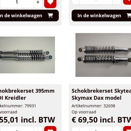
+
In de winkelwagen
In de winkelwagen
hokbrekerset 395mm
Schokbrekerset Skyt
I Kreidler
Skymax Dax model
ikelnummer: 79931
Artikelnummer: 32698
voorraad
Op voorraad
55,01 incl. BTW
€ 69,50 incl. BT