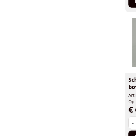
Sc
bo
Art
Op 
€ 
-