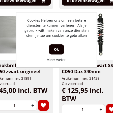
In de winkelwagen
In de winkelwagen
Cookies Helpen ons om een betere
diensten te kunnen verlenen. Als je
gebruik wilt maken van onze diensten
stem je toe om cookies te gebruiken
Ok
Meer weten
hokbrekerbus Dax,
Schokbrekers zwart S
50 zwart origineel
CD50 Dax 340mm
ikelnummer: 31891
Artikelnummer: 31439
voorraad
Op voorraad
45,00 incl. BTW
€ 125,95 incl.
BTW
+
-
+