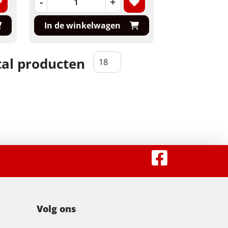
-
+
In de winkelwagen
al producten
Volg ons