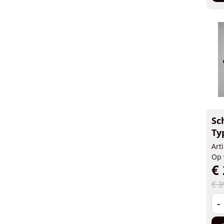
Sc
Ty
Art
Op 
€ 
€ 3
-