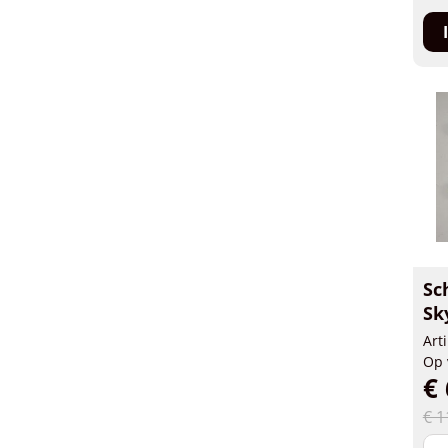
Sc
Sk
Art
Op 
€ 
€ 1