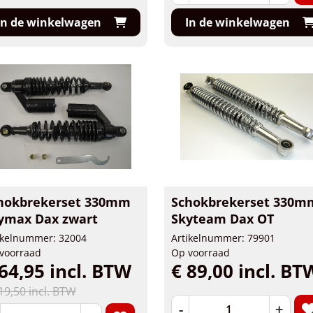
In de winkelwagen
In de winkelwagen
hokbrekerset 330mm
Schokbrekerset 330m
ymax Dax zwart
Skyteam Dax OT
ikelnummer: 32004
Artikelnummer: 79901
voorraad
Op voorraad
64,95 incl. BTW
€ 89,00 incl. BT
19,50 incl. BTW
-
+