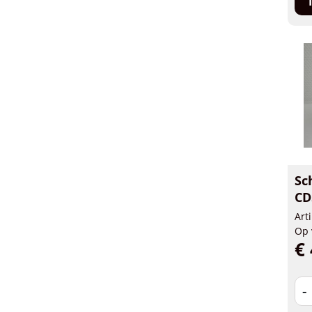
Sc
CD
Art
Op 
€ 
-