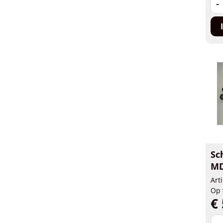
-
Sc
MD
Art
Op 
€ 