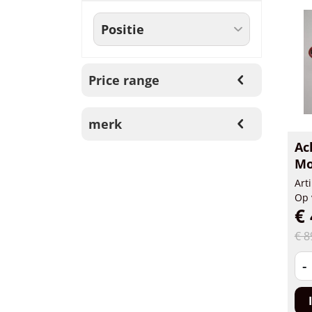
Price range
merk
Ac
Mo
Art
Op 
€ 
€ 8
-