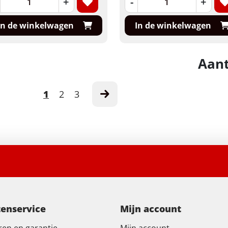
+
-
+
In de winkelwagen
In de winkelwagen
Aant
1
2
3
tenservice
Mijn account