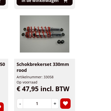
In de winkelwagen
S50
Schokbrekerset 330mm
rood
Artikelnummer: 33058
Op voorraad
€ 47,95 incl. BTW
-
+