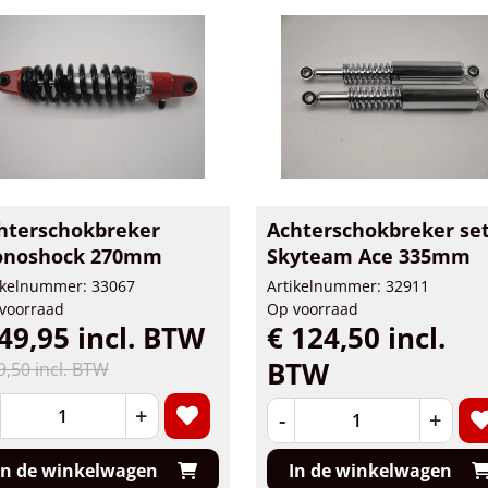
hterschokbreker
Achterschokbreker se
noshock 270mm
Skyteam Ace 335mm
ikelnummer: 33067
Artikelnummer: 32911
voorraad
Op voorraad
49,95 incl. BTW
€ 124,50 incl.
BTW
9,50 incl. BTW
+
-
+
In de winkelwagen
In de winkelwagen