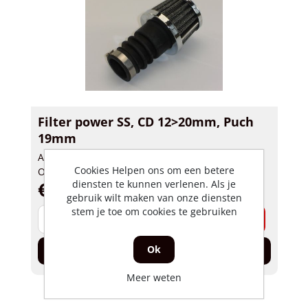
Filter power SS, CD 12>20mm, Puch
19mm
Artikelnummer: 75885
Cookies Helpen ons om een betere
Op voorraad
€ 8,95 incl. BTW
diensten te kunnen verlenen. Als je
gebruik wilt maken van onze diensten
stem je toe om cookies te gebruiken
-
+
Ok
In de winkelwagen
Meer weten