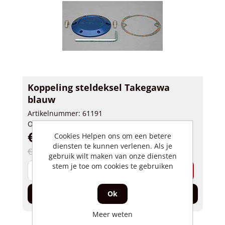
Koppeling steldeksel Takegawa
blauw
Artikelnummer: 61191
Op voorraad
€ 34,99 incl. BTW
Cookies Helpen ons om een betere
diensten te kunnen verlenen. Als je
€ 51,43 incl. BTW
gebruik wilt maken van onze diensten
stem je toe om cookies te gebruiken
-
+
In de winkelwagen
Ok
Meer weten