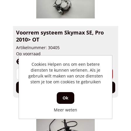
Voorrem systeem Skymax SE, Pro
2010> OT
Artikelnummer: 30405
Op voorraad
€ 148,02 incl. BTW
Cookies Helpen ons om een betere
diensten te kunnen verlenen. Als je
-
+
gebruik wilt maken van onze diensten
stem je toe om cookies te gebruiken
In de winkelwagen
Ok
Meer weten