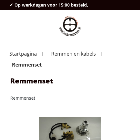
✔ Op werkdagen voor 15:00 besteld,
deze
Startpagina
Remmen en kabels
Remmenset
Remmenset
Remmenset