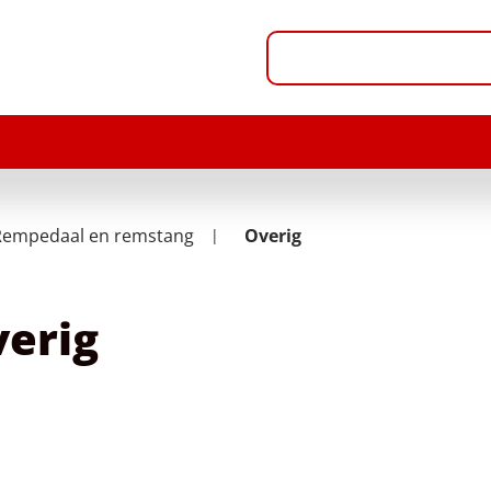
Rempedaal en remstang
Overig
erig