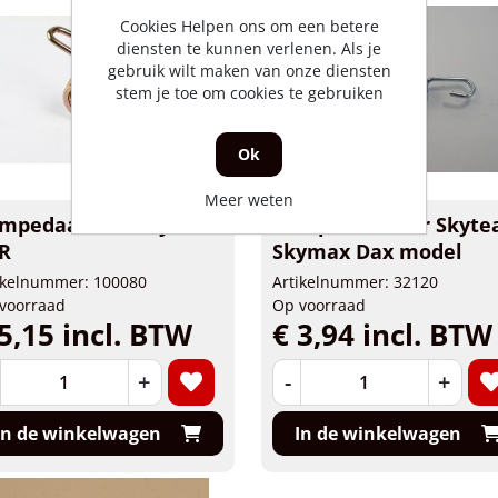
Cookies Helpen ons om een betere
diensten te kunnen verlenen. Als je
gebruik wilt maken van onze diensten
stem je toe om cookies te gebruiken
Ok
Meer weten
mpedaalveer Skyteam
Rempedaalveer Skyt
R
Skymax Dax model
ikelnummer: 100080
Artikelnummer: 32120
voorraad
Op voorraad
5,15 incl. BTW
€ 3,94 incl. BTW
+
-
+
In de winkelwagen
In de winkelwagen