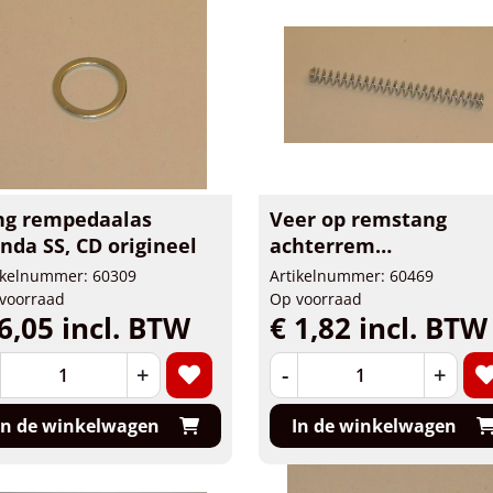
ng rempedaalas
Veer op remstang
nda SS, CD origineel
achterrem
Honda,Skyteam
ikelnummer: 60309
Artikelnummer: 60469
voorraad
Op voorraad
6,05 incl. BTW
€ 1,82 incl. BTW
+
-
+
In de winkelwagen
In de winkelwagen