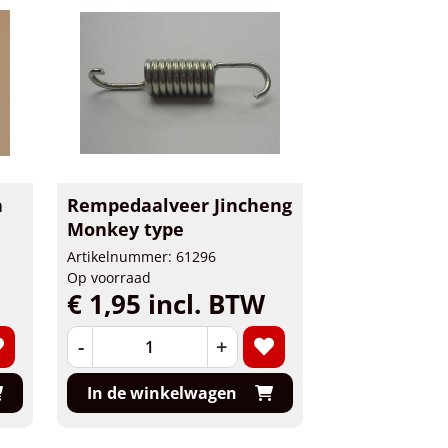
a
Rempedaalveer Jincheng
Monkey type
Artikelnummer: 61296
Op voorraad
€ 1,95 incl. BTW
-
+
In de winkelwagen