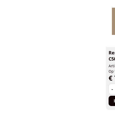
Re
C5
Art
Op 
€ 
-