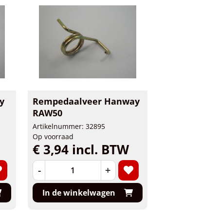
y
Rempedaalveer Hanway
RAW50
Artikelnummer: 32895
Op voorraad
€ 3,94 incl. BTW
-
+
In de winkelwagen