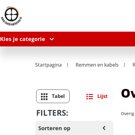
Kies je categorie
Startpagina
Remmen en kabels
Ov
Tabel
Lijst
FILTERS:
Overig
Sorteren op