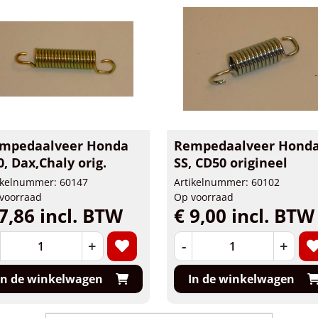
mpedaalveer Honda
Rempedaalveer Hond
0, Dax,Chaly orig.
SS, CD50 origineel
ikelnummer: 60147
Artikelnummer: 60102
voorraad
Op voorraad
7,86 incl. BTW
€ 9,00 incl. BTW
+
-
+
In de winkelwagen
In de winkelwagen