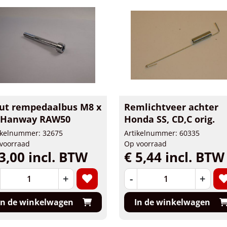
ut rempedaalbus M8 x
Remlichtveer achter
 Hanway RAW50
Honda SS, CD,C orig.
ikelnummer: 32675
Artikelnummer: 60335
voorraad
Op voorraad
3,00 incl. BTW
€ 5,44 incl. BTW
+
-
+
In de winkelwagen
In de winkelwagen