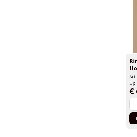
Ri
Ho
Art
Op 
€ 
-