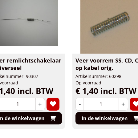
er remlichtschakelaar
Veer voorrem SS, CD, 
iverseel
op kabel orig.
ikelnummer: 90307
Artikelnummer: 60298
voorraad
Op voorraad
1,40 incl. BTW
€ 1,40 incl. BTW
+
-
+
In de winkelwagen
In de winkelwagen