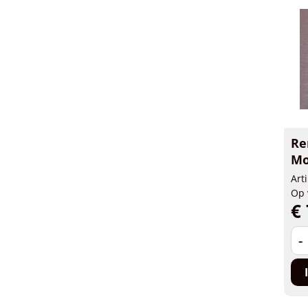
Re
Mo
Art
Op 
€ 
-