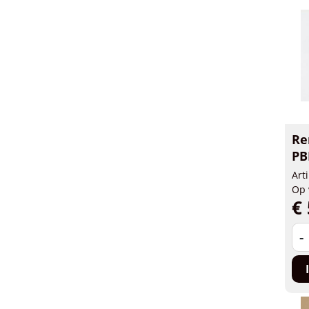
Re
PB
Art
Op 
€ 
-