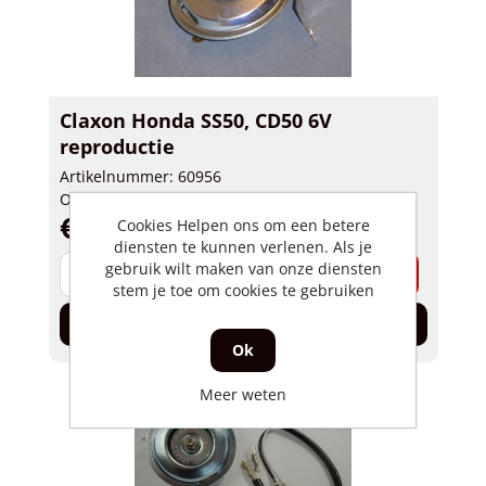
Claxon Honda SS50, CD50 6V
reproductie
Artikelnummer: 60956
Op voorraad
€ 30,86 incl. BTW
Cookies Helpen ons om een betere
diensten te kunnen verlenen. Als je
gebruik wilt maken van onze diensten
-
+
stem je toe om cookies te gebruiken
In de winkelwagen
Ok
Meer weten