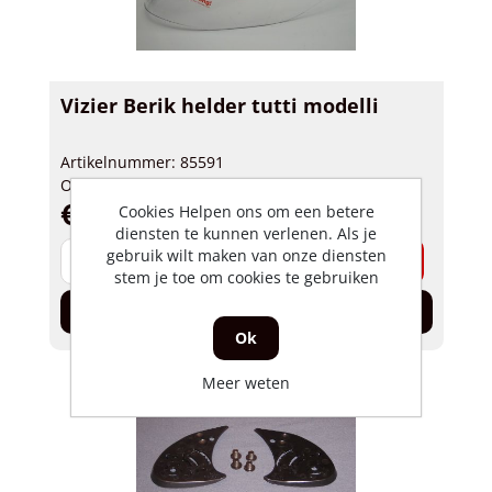
Vizier Berik helder tutti modelli
Artikelnummer: 85591
Op voorraad
€ 35,53 incl. BTW
Cookies Helpen ons om een betere
diensten te kunnen verlenen. Als je
gebruik wilt maken van onze diensten
-
+
stem je toe om cookies te gebruiken
In de winkelwagen
Ok
Meer weten