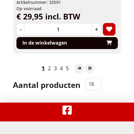
Artikelnummer: 33591
Op voorraad
€ 29,95 incl. BTW
-
+
In de winkelwagen
1
2
3
4
5
Aantal producten