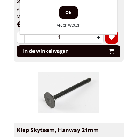
26mm
Artikelnummer: 33486
Ok
Op voorraad
€ 12,95 incl. BTW
Meer weten
-
+
In de winkelwagen
Klep Skyteam, Hanway 21mm