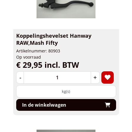
Koppelingshevelset Hanway
RAW,Mash Fifty
Artikelnummer: 80903
Op voorraad
€ 29,95 incl. BTW
-
+
kg(s)
In de winkelwagen