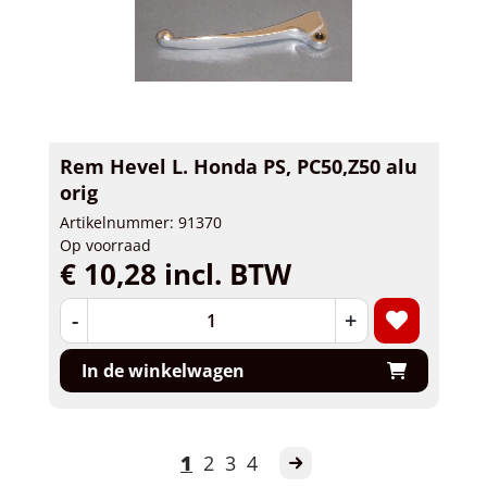
Rem Hevel L. Honda PS, PC50,Z50 alu
orig
Artikelnummer: 91370
Op voorraad
€ 10,28 incl. BTW
-
+
In de winkelwagen
1
2
3
4