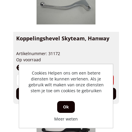
Koppelingshevel Skyteam, Hanway
Artikelnummer: 31172
Op voorraad
€ 11,95 incl. BTW
Cookies Helpen ons om een betere
-
diensten te kunnen verlenen. Als je
+
gebruik wilt maken van onze diensten
stem je toe om cookies te gebruiken
In de winkelwagen
Ok
Meer weten