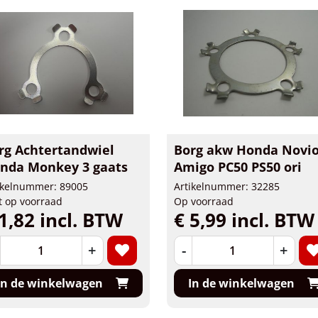
rg Achtertandwiel
Borg akw Honda Novi
nda Monkey 3 gaats
Amigo PC50 PS50 ori
ikelnummer: 89005
Artikelnummer: 32285
t op voorraad
Op voorraad
1,82 incl. BTW
€ 5,99 incl. BTW
+
-
+
In de winkelwagen
In de winkelwagen