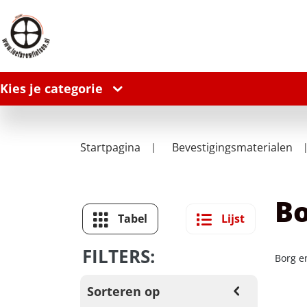
Kies je categorie
Startpagina
Bevestigingsmaterialen
Bo
Tabel
Lijst
FILTERS:
Borg e
Sorteren op