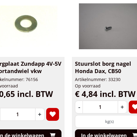
rgplaat Zundapp 4V-5V
Stuurslot borg nagel
ortandwiel vkw
Honda Dax, CB50
ikelnummer: 76156
Artikelnummer: 33230
voorraad
Op voorraad
0,65 incl. BTW
€ 4,84 incl. BTW
-
+
+
kg(s)
In de winkelwagen
In de winkelwagen