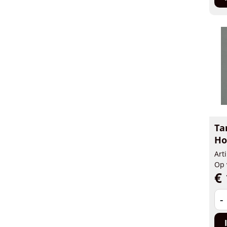
Ta
Ho
Art
Op 
€ 
-