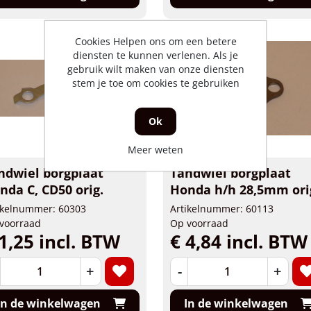
Cookies Helpen ons om een betere
diensten te kunnen verlenen. Als je
gebruik wilt maken van onze diensten
stem je toe om cookies te gebruiken
Ok
Meer weten
ndwiel borgplaat
Tandwiel borgplaat
nda C, CD50 orig.
Honda h/h 28,5mm ori
ikelnummer: 60303
Artikelnummer: 60113
voorraad
Op voorraad
1,25 incl. BTW
€ 4,84 incl. BTW
+
-
+
In de winkelwagen
In de winkelwagen