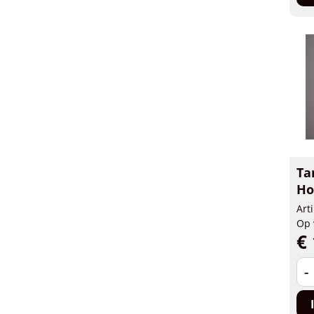
Ta
Ho
Art
Op 
€ 
-