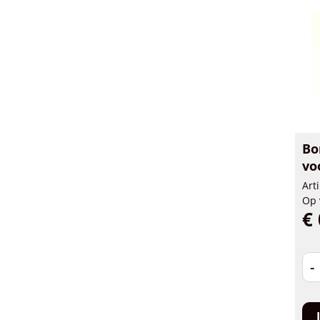
Bo
vo
Art
Op 
€ 
-