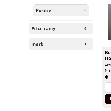
Price range
merk
Bo
Ho
Art
Nie
€ 
-