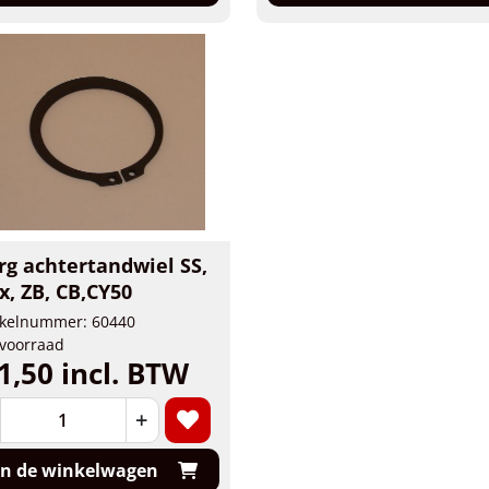
rg achtertandwiel SS,
x, ZB, CB,CY50
ikelnummer: 60440
voorraad
1,50 incl. BTW
+
In de winkelwagen