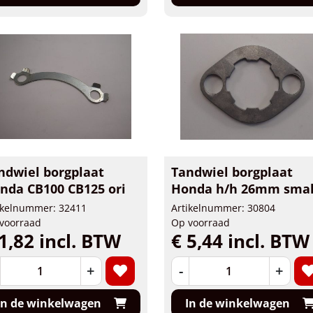
ndwiel borgplaat
Tandwiel borgplaat
nda CB100 CB125 ori
Honda h/h 26mm sma
ikelnummer: 32411
Artikelnummer: 30804
voorraad
Op voorraad
1,82 incl. BTW
€ 5,44 incl. BTW
+
-
+
In de winkelwagen
In de winkelwagen