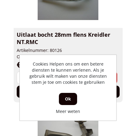
Uitlaat bocht 28mm flens Kreidler
NT.RMC
Artikelnummer: 80126
Op voorraad
€ 19,70 incl. BTW
Cookies Helpen ons om een betere
diensten te kunnen verlenen. Als je
gebruik wilt maken van onze diensten
-
+
stem je toe om cookies te gebruiken
In de winkelwagen
Ok
Meer weten