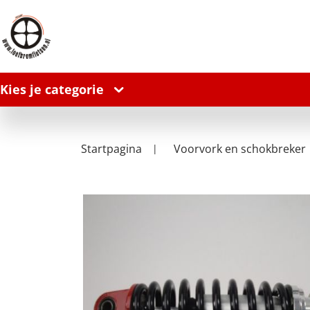
Kies je categorie
Startpagina
Voorvork en schokbreker