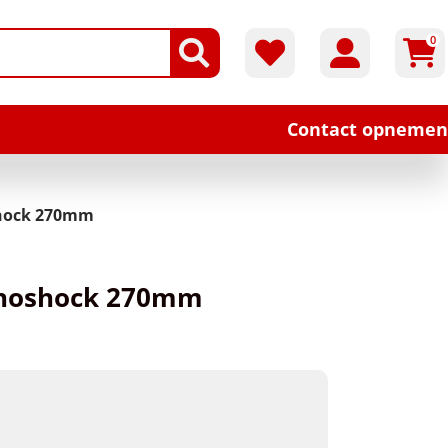
0
Contact opnemen
hock 270mm
onoshock 270mm