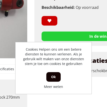
Beschikbaarheid:
Op voorraad
In de wi
Cookies Helpen ons om een betere
diensten te kunnen verlenen. Als je
Product specificatie
gebruik wilt maken van onze diensten
stem je toe om cookies te gebruiken
ificaties
merk
achterschokb
Ok
Meer weten
hock 270mm