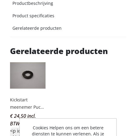
Productbeschrijving
Product specificaties
Gerelateerde producten
Gerelateerde producten
Kickstart
meenemer Puch
Rider Macho
€ 24,50 incl.
BTW
Cookies Helpen ons om een betere
<p id="c1-id-6"
diensten te kunnen verlenen. Als je