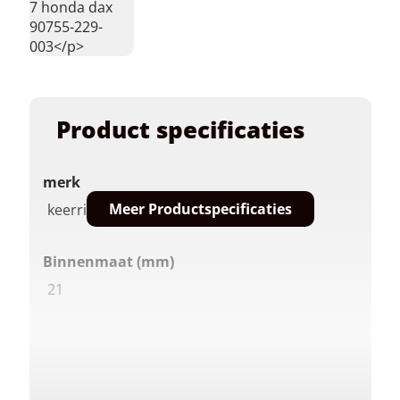
7 honda dax
90755-229-
003</p>
Product specificaties
merk
Meer Productspecificaties
keerringen los
Binnenmaat (mm)
21
Buitenmaat (mm)
37