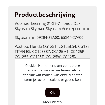
Dikte (mm of inches)
7
Productbeschrijving
Voorwiel keerring 21-37-7 Honda Dax,
Skyteam Skymax, Skyteam Ace reproductie
Skyteam nr. 09284-27A00, 65344-27A00
Past op: Honda CG1251, CG125ES4, CG125
TITAN ES, CG125ES7, CG125M1, CG125P,
CG125S, CG125T, CG125W, CG125X,
CG125Y, CRF230F3, CRF230F, CRF230F4,
Cookies Helpen ons om een betere
CRF230F5, CRF230F6, CRF230F7, CRF230F8,
diensten te kunnen verlenen. Als je
CRF230F9, CRF230FB, CRM50RN, CRM50R,
gebruik wilt maken van onze diensten
CRM50RP, CRM50RR, CRM50RT, CRM75RK,
stem je toe om cookies te gebruiken
CRM75R, CRM75RL, CRM75RM, CRM75RP,
CRM75RR, CT110A, Trail 110, CT110B,
Ok
CT110C, CT110D, CT110G, CT110M,
CT110P, CY50, FX650X, FX650X, Vigor,
Meer weten
FX650Y, FX650, FX650Y, H100SD, H100S,