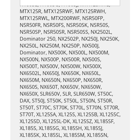
H100SE, H100SG, H100SJ, MTX125RWE,
MTX125R, MTX125RWF, MTX125RWH,
MTX125RWL, MTX200RWF, NSR50FP,
NSR50FR, NSR50FS, NSR50SK, NSR50S,
NSR50SP, NSR50SR, NSR50SS, NX2502L,
Dominator 250, NX2502P, NX250J, NX250K,
NX250L, NX250M, NX250P, NX500J,
Dominator, NX500K, NX500L, NX500M,
NX500N, NX500P, NX500R, NX500S,
NX500T, NX500V, NX500W, NX500X,
NX6502L, NX650J, NX650K, NX650L,
NX650M, NX650N, NX650P, NX650R,
NX650S, NX650T, NX650V, NX650W,
NX650X, SLR650V, SLR, SLR650W, ST50C,
DAX, ST50J, ST50K, ST50L, ST50N, ST50R,
ST50T, ST70C, ST70K, ST70L, ST70N, ST70R,
ST70T, XL125SA, XL125S, XL125SB, XL125SC,
XL125SD, XL125SL-DK, XL125SZ, XL185SF,
XL185S, XL185SG, XL185SH, XL185SJ,
XL185SK, XL185SL, XL185SM, XL185SN,