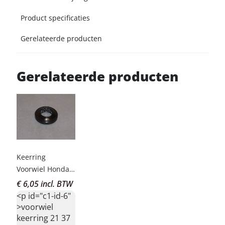
Product specificaties
Gerelateerde producten
Gerelateerde producten
Keerring
Voorwiel Honda
Dax 21-37-7 orig
€ 6,05 incl. BTW
<p id="c1-id-6"
>voorwiel
keerring 21 37