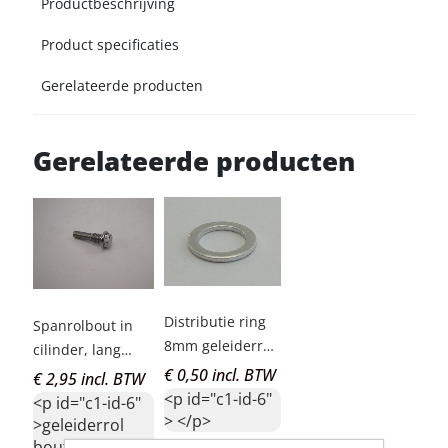
Productbeschrijving
Product specificaties
Gerelateerde producten
Gerelateerde producten
Distributie ring
Spanrolbout in
8mm geleiderrol
cilinder, lang
bout
27mm
€ 0,50 incl. BTW
€ 2,95 incl. BTW
<p id="c1-id-6"
<p id="c1-id-6"
> </p>
>geleiderrol
bout