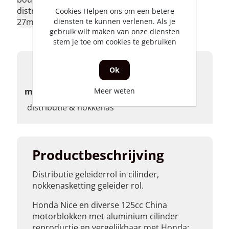
distributieketting
Cookies Helpen ons om een betere
diensten te kunnen verlenen. Als je
27mm </p>
gebruik wilt maken van onze diensten
stem je toe om cookies te gebruiken
Product specificaties
Ok
Meer weten
merk
distributie & nokkenas
Productbeschrijving
Distributie geleiderrol in cilinder,
nokkenasketting geleider rol.
Honda Nice en diverse 125cc China
motorblokken met aluminium cilinder
reproductie en vergelijkbaar met Honda: