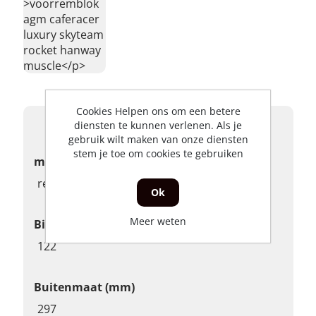
>voorremblok
agm caferacer
luxury skyteam
rocket hanway
muscle</p>
Cookies Helpen ons om een betere
Product specificaties
diensten te kunnen verlenen. Als je
gebruik wilt maken van onze diensten
stem je toe om cookies te gebruiken
merk
remschijf
Ok
Meer weten
Binnenmaat (mm)
122
Buitenmaat (mm)
297