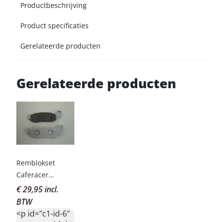
Productbeschrijving
Product specificaties
Gerelateerde producten
Gerelateerde producten
Remblokset
Caferacer
Luxury, Rocket
€ 29,95 incl.
BTW
<p id="c1-id-6"