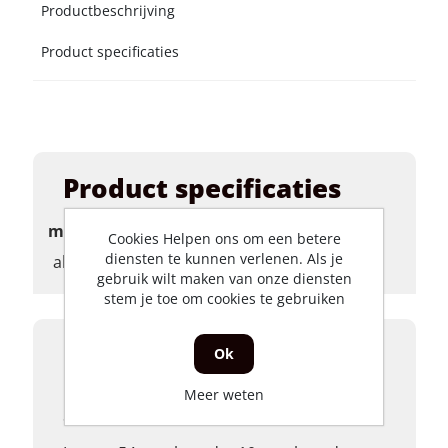
Productbeschrijving
Product specificaties
Product specificaties
merk
Cookies Helpen ons om een betere
diensten te kunnen verlenen. Als je
algemeen
gebruik wilt maken van onze diensten
stem je toe om cookies te gebruiken
Productbeschrijving
Ok
Geleider startmotorketting Skyteam kort,
Meer weten
Skyteam 02.04.02.05, 2143B-D083-0000