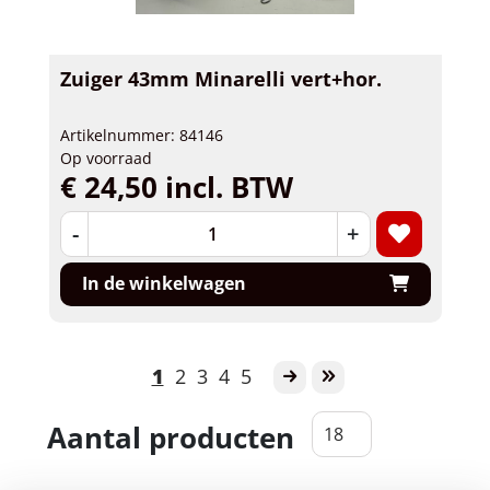
Zuiger 43mm Minarelli vert+hor.
Artikelnummer: 84146
Op voorraad
€ 24,50 incl. BTW
-
+
In de winkelwagen
1
2
3
4
5
Aantal producten