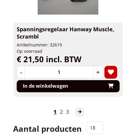
Spanningsregelaar Hanway Muscle,
Scrambl
Artikelnummer: 32619
Op voorraad
€ 21,50 incl. BTW
-
+
In de winkelwagen
1
2
3
Aantal producten