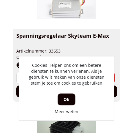
Spanningsregelaar Skyteam E-Max
Artikelnummer: 33653
Op voorraad
€ 37,50 incl. BTW
Cookies Helpen ons om een betere
diensten te kunnen verlenen. Als je
-
+
gebruik wilt maken van onze diensten
stem je toe om cookies te gebruiken
In de winkelwagen
Ok
Meer weten